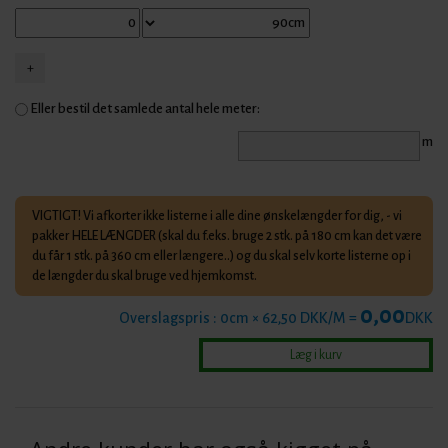
Eller bestil det samlede antal hele meter:
m
VIGTIGT! Vi afkorter ikke listerne i alle dine ønskelængder for dig, - vi
pakker HELE LÆNGDER (skal du f.eks. bruge 2 stk. på 180 cm kan det være
du får 1 stk. på 360 cm eller længere..) og du skal selv korte listerne op i
de længder du skal bruge ved hjemkomst.
0,00
Overslagspris :
0
cm × 62,50 DKK/M =
DKK