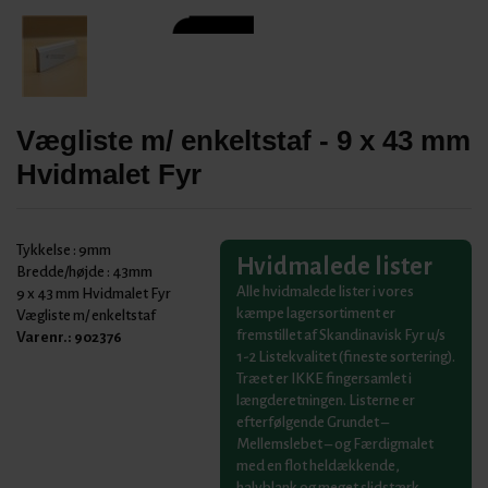
Vægliste m/ enkeltstaf - 9 x 43 mm
Hvidmalet Fyr
Tykkelse :
9mm
Hvidmalede lister
Bredde/højde :
43mm
Alle hvidmalede lister i vores
9 x 43 mm Hvidmalet Fyr
kæmpe lagersortiment er
Vægliste m/ enkeltstaf
fremstillet af Skandinavisk Fyr u/s
Varenr.:
902376
1-2 Listekvalitet (fineste sortering).
Træet er IKKE fingersamlet i
længderetningen. Listerne er
efterfølgende Grundet –
Mellemslebet – og Færdigmalet
med en flot heldækkende,
halvblank og meget slidstærk