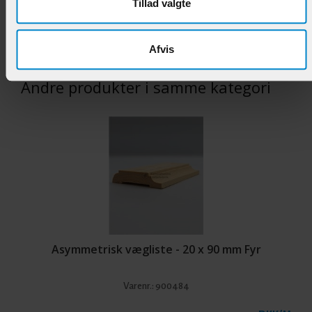
Tillad valgte
56,50 DKK/M
Afvis
Andre produkter i samme kategori
Asymmetrisk vægliste - 20 x 90 mm Fyr
Varenr.:
900484